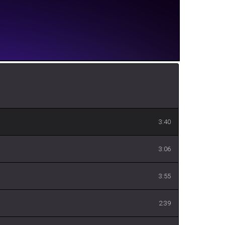
3:40
3:06
3:55
2:39