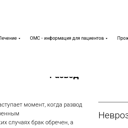
Санаторий «Чувашиякурорт»
Современный инноваци
реабилитационный цен
График работы Водогр
Лечение
ОМС - информация для пациентов
Про
Пн-Пт 8.00-20.00
Сб 8.30-14.30
Вс выходной
Развод
аступает момент, когда развод
Невро
твенным
их случаях брак обречен, а