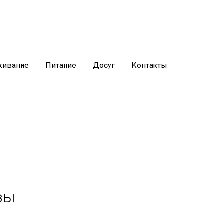
онный санаторно-курортный
тр
язелечебницы:
живание
Питание
Досуг
Контакты
+7 (8352) 36-65-88
зы