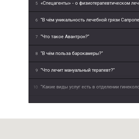
«Спецагенты» - о физиотерапевтическом ле
5
"В чём уникальность лечебной грязи Сапропе
6
"Что такое Авантрон?"
7
"В чём польза барокамеры?"
8
"Что лечит мануальный терапевт?"
9
"Какие виды услуг есть в отделении гинекол
10
"Можно ли вылечить бесплодие в санатории?
11
Медицинская реабилитация пациентов посл
12
В Чувашии постковидных пациентов будут р
13