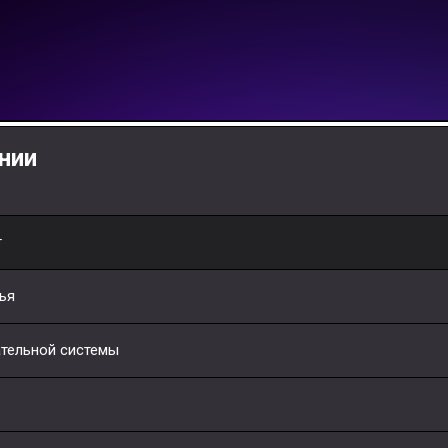
нии
т
ья
ательной системы