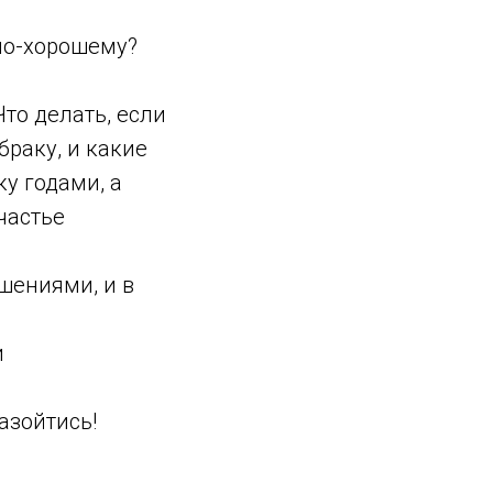
 по-хорошему?
то делать, если
браку, и какие
ку годами, а
частье
шениями, и в
и
азойтись!