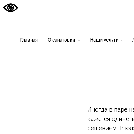
Главная
О санатории
Наши услуги
Иногда в паре н
кажется единс
решением. В как