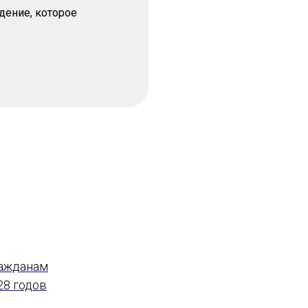
дение, которое
ражданам
28 годов