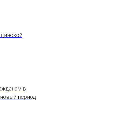
ицинской
ражданам в
ановый период