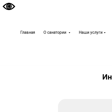
Санато
«Чуваш
Главная
О санатории
Наши услуги
Современный и
курортный реа
Ин