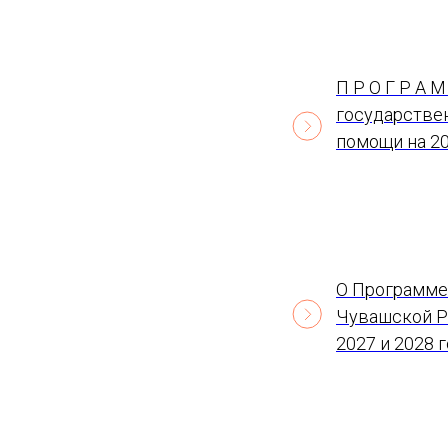
П Р О Г Р А М
государстве
помощи на 20
О Программе
Чувашской Р
2027 и 2028 