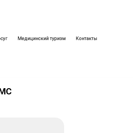
График работы
Водогрязелечебницы:
5, 29
Пн-Пт:
8.00 - 20.00
суг
Медицинский туризм
Контакты
Сб:
8.30 - 14.30
Вс:
выходной
ОМС