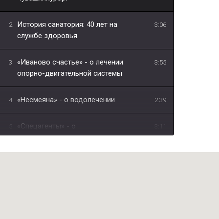
История санатория: 40 лет на
2
3:06
службе здоровья
«Иваново счастье» - о лечении
3
3:55
опорно-двигательной системы
«Несмеяна» - о водолечении
4
2:39
«Спецагенты» - о
5
3:11
физиотерапевтическом лечении
"В чём уникальность лечебной грязи
6
1:10
Сапропель?"
"Что такое Авантрон?"
7
0:54