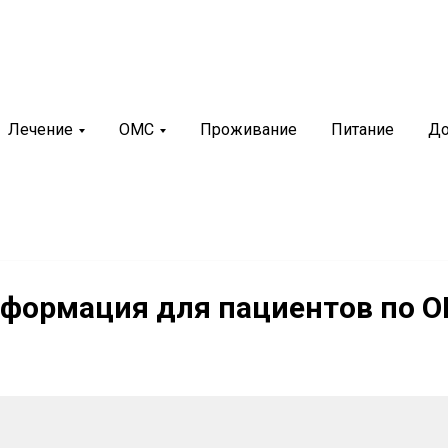
рий
+7 (8352) 36-65-88
иякурорт»
г. Чебоксары, ул. М.Павлова, 2
Лечение
ОМС
Проживание
Питание
До
нновационный санаторно-
билитационный центр
формация для пациентов по 