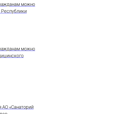
гражданам можно
й Республики
гражданам можно
дицинского
я АО «Санаторий
дов.