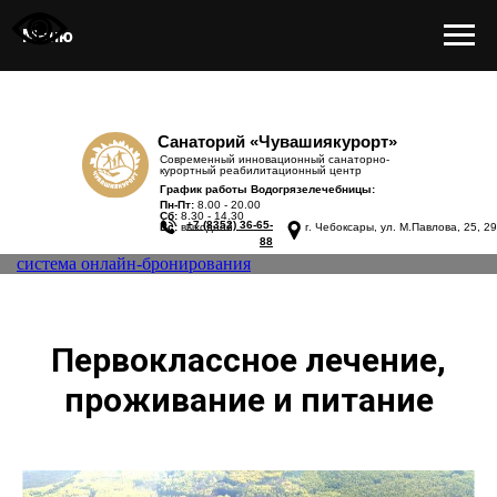
Меню
Санаторий «Чувашиякурорт»
Современный инновационный санаторно-
курортный реабилитационный центр
График работы Водогрязелечебницы:
Пн-Пт:
8.00 - 20.00
Сб:
8.30 - 14.30
+7 (8352) 36-65-
Вс:
выходной
г. Чебоксары, ул. М.Павлова, 25, 29
88
система онлайн-бронирования
Первоклассное лечение,
проживание и питание