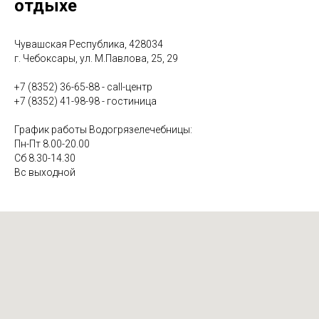
отдыхе
9
"В чём польза барокамеры?"
1:00
10
"Что лечит мануальный терапевт?"
0:56
Чувашская Республика, 428034
г. Чебоксары, ул. М.Павлова, 25, 29
11
"Какие виды услуг есть в отделении гинекологии?"
2:06
+7 (8352) 36-65-88 - call-центр
+7 (8352) 41-98-98 - гостиница
12
"Можно ли вылечить бесплодие в санатории?"
1:11
График работы Водогрязелечебницы:
13
Медицинская реабилитация пациентов после
1:01
Пн-Пт 8.00-20.00
перенесенных внебольничных пневмоний
Сб 8.30-14.30
Вс выходной
14
В Чувашии постковидных пациентов будут
2:33
реабилитировать солью и грязью
15
Реабилитация после стационарного лечения.
2:47