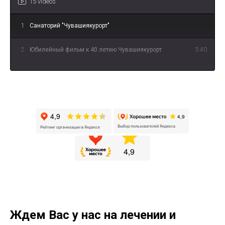
15 videos
1
Санаторий "Чувашиякурорт"
2
Юбилейный фильм к 40 летию Чувашиякурорт
3:40
3
История санатория: 40 лет на службе здоровья
3:06
4
«Иваново счастье» - о лечении опорно-
3:55
двигательной системы
5
«Несмеяна» - о водолечении
2:39
6
«Спецагенты» - о физиотерапевтическом лечении
3:11
7
"В чём уникальность лечебной грязи Сапропель?"
1:10
8
"Что такое Авантрон?"
0:54
Ждем Вас у нас на лечении и