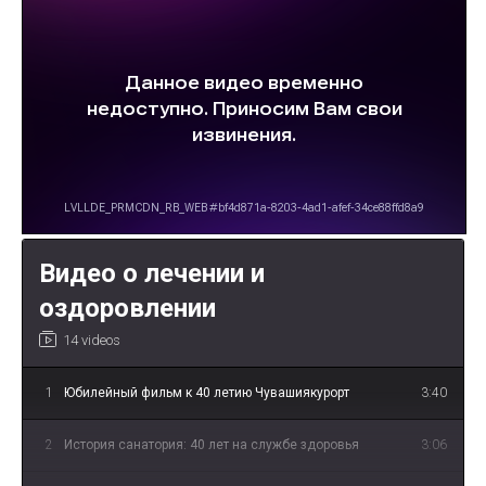
Видео о лечении и
оздоровлении
14 videos
1
Юбилейный фильм к 40 летию Чувашиякурорт
3:40
2
История санатория: 40 лет на службе здоровья
3:06