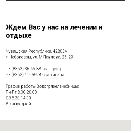
3
«Иваново счастье» - о лечении опорно-
3:55
двигательной системы
4
«Несмеяна» - о водолечении
2:39
Ждем Вас у нас на лечении и
отдыхе
5
«Спецагенты» - о физиотерапевтическом лечении
3:11
6
"В чём уникальность лечебной грязи Сапропель?"
1:10
Чувашская Республика, 428034
г. Чебоксары, ул. М.Павлова, 25, 29
7
"Что такое Авантрон?"
0:54
+7 (8352) 36-65-88 - call-центр
+7 (8352) 41-98-98 - гостиница
8
"В чём польза барокамеры?"
1:00
График работы Водогрязелечебницы:
Пн-Пт 8.00-20.00
9
"Что лечит мануальный терапевт?"
0:56
Сб 8.30-14.30
Вс выходной
10
"Какие виды услуг есть в отделении гинекологии?"
2:06
11
"Можно ли вылечить бесплодие в санатории?"
1:11