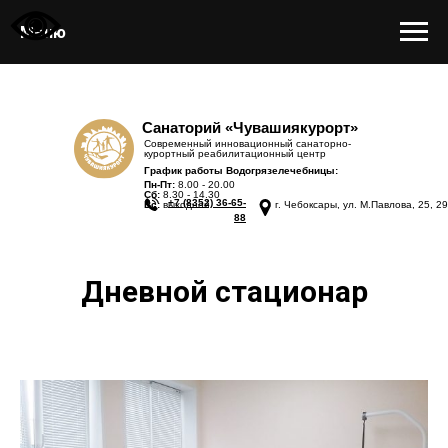
Меню
Санаторий «Чувашиякурорт»
Современный инновационный санаторно-
курортный реабилитационный центр
График работы Водогрязелечебницы:
Пн-Пт:
8.00 - 20.00
Сб:
8.30 - 14.30
+7 (8352) 36-65-
Вс:
выходной
г. Чебоксары, ул. М.Павлова, 25, 29
88
Дневной стационар