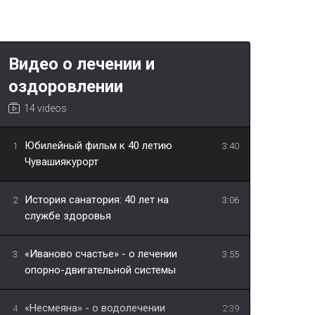
Видео о лечении и
оздоровлении
14 videos
Юбилейный фильм к 40 летию
1
3:40
Чувашиякурорт
История санатория: 40 лет на
2
3:06
службе здоровья
«Иваново счастье» - о лечении
3
3:55
опорно-двигательной системы
«Несмеяна» - о водолечении
4
2:39