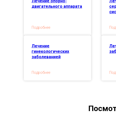
Лечение опорно-
Ле
двигательного аппарата
се
си
Подробнее
Под
Лечение
Ле
гинекологических
за
заболеванией
Подробнее
Под
Посмот