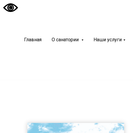
Санато
«Чуваш
Главная
О санатории
Наши услуги
Современный и
курортный реа
система онлайн-бронирования