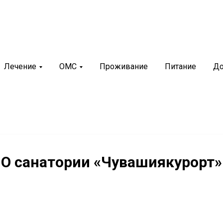
рий
+7 (8352) 36-65-88
иякурорт»
г. Чебоксары, ул. М.Павлова, 2
Лечение
ОМС
Проживание
Питание
До
нновационный санаторно-
билитационный центр
О санатории «Чувашиякурорт»