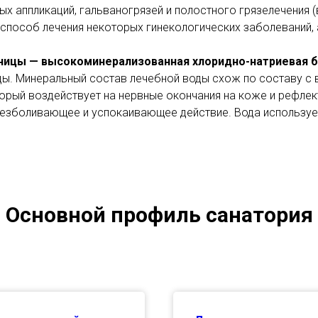
х аппликаций, гальваногрязей и полостного грязелечения (
пособ лечения некоторых гинекологических заболеваний, а
ницы — высокоминерализованная хлоридно-натриевая б
ы. Минеральный состав лечебной воды схож по составу с 
торый воздействует на нервные окончания на коже и рефлек
езболивающее и успокаивающее действие. Вода использует
Основной профиль санатория