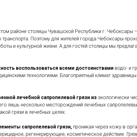
том районе столицы Чувашской Республики г. Чебоксары — 
 транспорта. Поэтому для жителей города Чебоксары прох
боты и культурной жизни. А для гостей столицы мы предла
ность воспользоваться всеми достоинствами
водо- и г
ицинскими технологиями. Благоприятный климат здравницы
венной лечебной сапропелевой грязи
из
экологически чи
его лишь несколько месторождений лечебных сапропелевых
кой грязи в лечебных целях.
лементы сапропелевой грязи,
проникая через кожу в орг
рицидное, регенерирующее, косметическое действие. Грязь