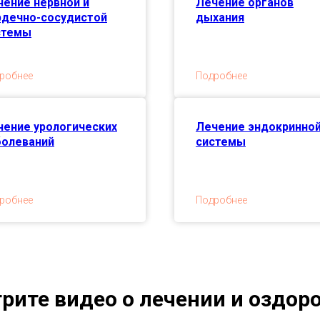
чение нервной и
Лечение органов
рдечно-сосудистой
дыхания
стемы
робнее
Подробнее
чение урологических
Лечение эндокринно
болеваний
системы
робнее
Подробнее
рите видео о лечении и оздор