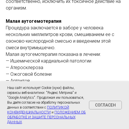
соответственно, исключить их токсичное действие на
организм.
Малая аутогемотерапия
Процедура заключается в заборе у человека
нескольких миллилитров крови, смешиванием ее с
озоново-кислородной смесью и введением этой
смеси внутримышечно.
Малая аутогемотерапия показана в лечении:
— Ишемической кардиальной патологии
— Атеросклероза
— Ожоговой болезни
— Артритов
— Сахарного диабета
Наш сайт использует Cookie (куки) файлы,
сервисы веб-аналитики: "Яндекс Метрика" и
— Некрозов ран
"Google Analytics". Продолжая им пользоваться,
— Бронхиальной астмы
Вы даёте согласие на обработку персональных
СОГЛАСЕН
— Заболеваний и травм сетчатки и роговицы
данных в соответствии с
ПОЛИТИКОЙ
КОНФИДЕНЦИАЛЬНОСТИ
и
ПОЛОЖЕНИЕМ ОБ
— Бактериальных и вирусных заболеваний любой
ОБРАБОТКЕ И ЗАЩИТЕ ПЕРСОНАЛЬНЫХ
локализации
ДАННЫХ
.
— Беременным – при токсикозах, фетоплацентарной