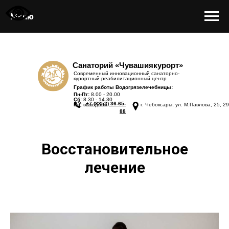
Меню
Санаторий «Чувашиякурорт»
Современный инновационный санаторно-
курортный реабилитационный центр
График работы Водогрязелечебницы:
Пн-Пт:
8.00 - 20.00
Сб:
8.30 - 14.30
+7 (8352) 36-65-
Вс:
выходной
г. Чебоксары, ул. М.Павлова, 25, 29
88
Восстановительное
лечение