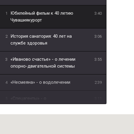
Юбилейный фильм к 40 летию
1
3:40
Чувашиякурорт
История санатория: 40 лет на
2
3:06
службе здоровья
«Иваново счастье» - о лечении
3
3:55
опорно-двигательной системы
«Несмеяна» - о водолечении
4
2:39
«Спецагенты» - о
5
3:11
физиотерапевтическом лечении
"В чём уникальность лечебной грязи
6
1:10
Сапропель?"