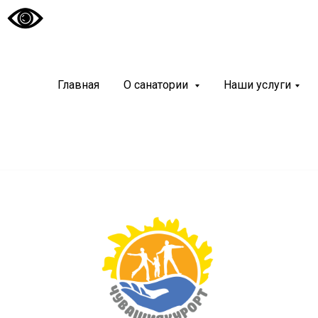
Санато
«Чуваш
Главная
О санатории
Наши услуги
Современный и
курортный реа