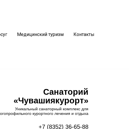
График работы
Водогрязелечебницы:
5, 29
суг
Медицинский туризм
Контакты
Пн-Пт:
8.00 - 20.00
Сб:
8.30 - 14.30
Вс:
выходной
Санаторий
«Чувашиякурорт»
Уникальный санаторный комплекс для
огопрофильного курортного лечения и отдыха
+7 (8352) 36-65-88