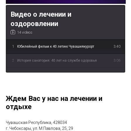
Видео о лечении и
оздоровлении
14 videos
1
Юбилейный фильм к 40 летию Чувашиякурорт
3:40
2
История санатория: 40 лет на службе здоровья
3:06
3
«Иваново счастье» - о лечении опорно-
3:55
двигательной системы
4
«Несмеяна» - о водолечении
2:39
Ждем Вас у нас на лечении и
отдыхе
5
«Спецагенты» - о физиотерапевтическом лечении
3:11
6
"В чём уникальность лечебной грязи Сапропель?"
1:10
Чувашская Республика, 428034
г. Чебоксары, ул. М.Павлова, 25, 29