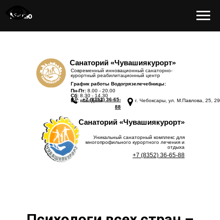
Меню
Санаторий «Чувашиякурорт»
Современный инновационный санаторно-
курортный реабилитационный центр
График работы Водогрязелечебницы:
Пн-Пт:
8.00 - 20.00
Сб:
8.30 - 14.30
+7 (8352) 36-65-
Вс:
выходной
г. Чебоксары, ул. М.Павлова, 25, 29
88
Санаторий «Чувашиякурорт»
Уникальный санаторный комплекс для
многопрофильного курортного лечения и
отдыха
+7 (8352) 36-65-88
Психологи всех стран –