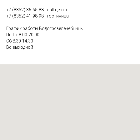
7
"Что такое Авантрон?"
0:54
+7 (8352) 36-65-88 - call-центр
+7 (8352) 41-98-98 - гостиница
8
"В чём польза барокамеры?"
1:00
График работы Водогрязелечебницы:
Пн-Пт 8.00-20.00
9
"Что лечит мануальный терапевт?"
0:56
Сб 8.30-14.30
Вс выходной
10
"Какие виды услуг есть в отделении гинекологии?"
2:06
11
"Можно ли вылечить бесплодие в санатории?"
1:11
12
Медицинская реабилитация пациентов после
1:01
перенесенных внебольничных пневмоний
13
В Чувашии постковидных пациентов будут
2:33
реабилитировать солью и грязью
14
Реабилитация после стационарного лечения.
2:47