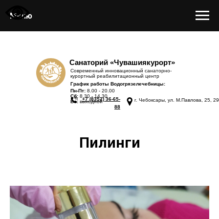
Меню
Санаторий «Чувашиякурорт»
Современный инновационный санаторно-
курортный реабилитационный центр
График работы Водогрязелечебницы:
Пн-Пт:
8.00 - 20.00
Сб:
8.30 - 14.30
+7 (8352) 36-65-
г. Чебоксары, ул. М.Павлова, 25, 29
Вс:
выходной
88
Пилинги