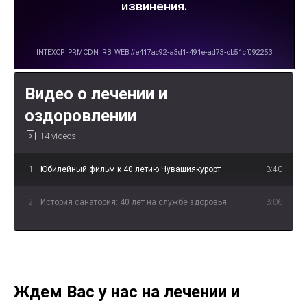
Видео о лечении и
оздоровлении
14 videos
1
Юбилейный фильм к 40 летию Чувашиякурорт
3:40
2
История санатория: 40 лет на службе здоровья
3:06
3
«Иваново счастье» - о лечении опорно-
3:55
двигательной системы
4
«Несмеяна» - о водолечении
2:39
Ждем Вас у нас на лечении и