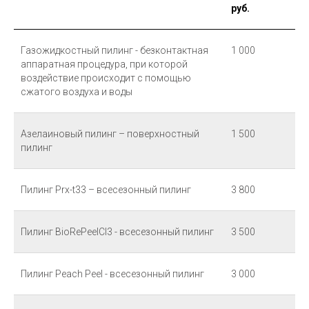
руб.
Газожидкостный пилинг - безконтактная
1 000
аппаратная процедура, при которой
воздействие происходит с помощью
сжатого воздуха и воды
Азелаиновый пилинг – поверхностный
1 500
пилинг
Пилинг Prx-t33 – всесезонный пилинг
3 800
Пилинг BioRePeelCl3 - всесезонный пилинг
3 500
Пилинг Peach Peel - всесезонный пилинг
3 000