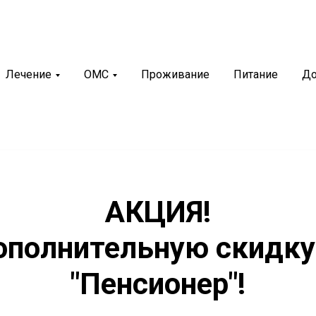
рий
+7 (8352) 36-65-88
Лечение
ОМС
Проживание
Питание
До
иякурорт»
г. Чебоксары, ул. М.Павлова, 2
нновационный санаторно-
билитационный центр
АКЦИЯ!
ополнительную скидку
"Пенсионер"!