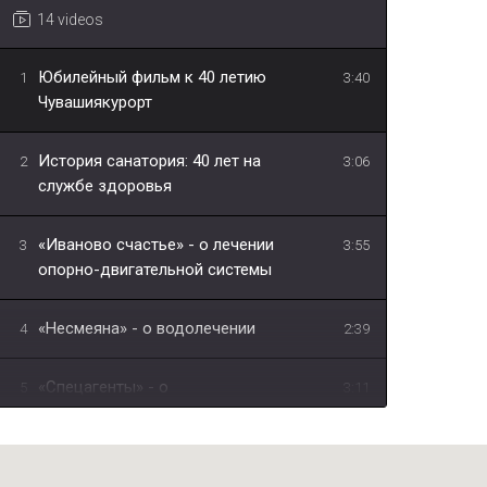
14 videos
Юбилейный фильм к 40 летию
1
3:40
Чувашиякурорт
История санатория: 40 лет на
2
3:06
службе здоровья
«Иваново счастье» - о лечении
3
3:55
опорно-двигательной системы
«Несмеяна» - о водолечении
4
2:39
«Спецагенты» - о
5
3:11
физиотерапевтическом лечении
"В чём уникальность лечебной грязи
6
1:10