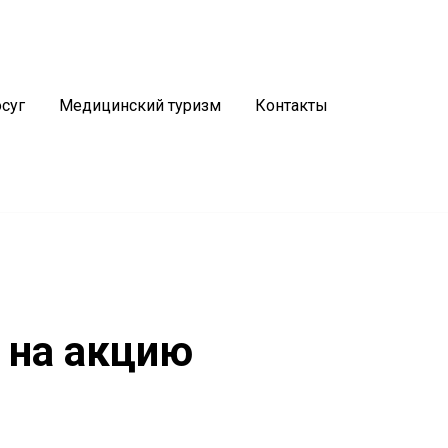
График работы
Водогрязелечебницы:
суг
Медицинский туризм
Контакты
5, 29
Пн-Пт:
8.00 - 20.00
Сб:
8.30 - 14.30
Вс:
выходной
 на акцию