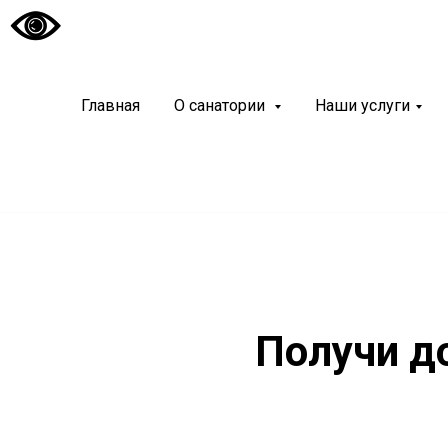
Санато
Главная
О санатории
Наши услуги
«Чуваш
Современный и
курортный реа
Получи д