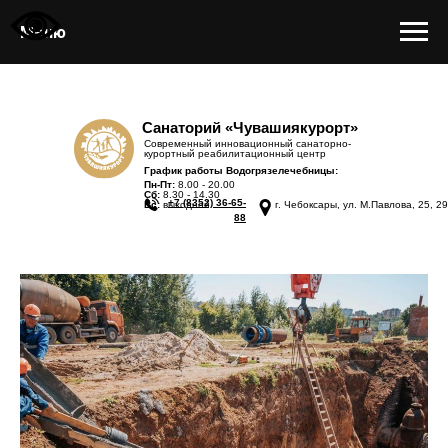
Меню
Санаторий «Чувашиякурорт»
Современный инновационный санаторно-
курортный реабилитационный центр
График работы Водогрязелечебницы:
Пн-Пт:
8.00 - 20.00
Сб:
8.30 - 14.30
+7 (8352) 36-65-
Вс:
выходной
г. Чебоксары, ул. М.Павлова, 25, 29
88