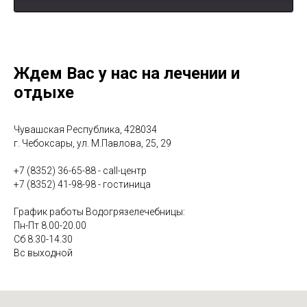
3
«Иваново счастье» - о лечении опорно-
3:55
двигательной системы
4
«Несмеяна» - о водолечении
2:39
Ждем Вас у нас на лечении и
отдыхе
5
«Спецагенты» - о физиотерапевтическом лечении
3:11
6
"В чём уникальность лечебной грязи Сапропель?"
1:10
Чувашская Республика, 428034
г. Чебоксары, ул. М.Павлова, 25, 29
7
"Что такое Авантрон?"
0:54
+7 (8352) 36-65-88 - call-центр
+7 (8352) 41-98-98 - гостиница
8
"В чём польза барокамеры?"
1:00
График работы Водогрязелечебницы:
Пн-Пт 8.00-20.00
9
"Что лечит мануальный терапевт?"
0:56
Сб 8.30-14.30
Вс выходной
10
"Какие виды услуг есть в отделении гинекологии?"
2:06
11
"Можно ли вылечить бесплодие в санатории?"
1:11