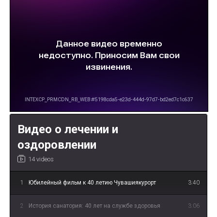
Видео о лечении и
оздоровлении
14 videos
1
Юбилейный фильм к 40 летию Чувашиякурорт
3:40
2
История санатория: 40 лет на службе здоровья
3:06