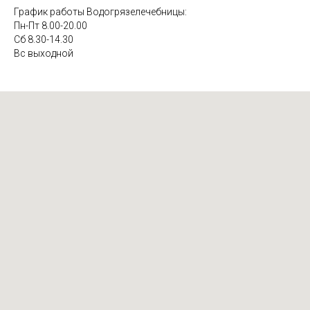
График работы Водогрязелечебницы:
Пн-Пт 8.00-20.00
9
"Что лечит мануальный терапевт?"
0:56
Сб 8.30-14.30
Вс выходной
10
"Какие виды услуг есть в отделении гинекологии?"
2:06
11
"Можно ли вылечить бесплодие в санатории?"
1:11
12
Медицинская реабилитация пациентов после
1:01
перенесенных внебольничных пневмоний
13
В Чувашии постковидных пациентов будут
2:33
реабилитировать солью и грязью
14
Реабилитация после стационарного лечения.
2:47