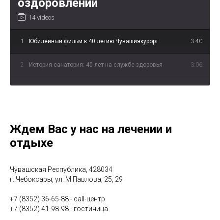
оздоровлении
14 videos
1
Юбилейный фильм к 40 летию Чувашиякурорт
3:40
2
История санатория: 40 лет на службе здоровья
3:06
3
«Иваново счастье» - о лечении опорно-
3:55
двигательной системы
4
«Несмеяна» - о водолечении
2:39
Ждем Вас у нас на лечении и
отдыхе
5
«Спецагенты» - о физиотерапевтическом лечении
3:11
6
"В чём уникальность лечебной грязи Сапропель?"
1:10
Чувашская Республика, 428034
г. Чебоксары, ул. М.Павлова, 25, 29
7
"Что такое Авантрон?"
0:54
+7 (8352) 36-65-88 - call-центр
+7 (8352) 41-98-98 - гостиница
8
"В чём польза барокамеры?"
1:00