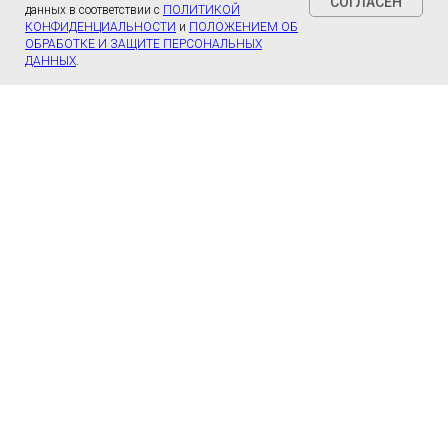
СОГЛАСЕН
данных в соответствии с
ПОЛИТИКОЙ
КОНФИДЕНЦИАЛЬНОСТИ
и
ПОЛОЖЕНИЕМ ОБ
ОБРАБОТКЕ И ЗАЩИТЕ ПЕРСОНАЛЬНЫХ
ДАННЫХ
.
Анкета для оценки качества
условий оказания услуг
медицинскими
организациями в
амбулаторных условиях