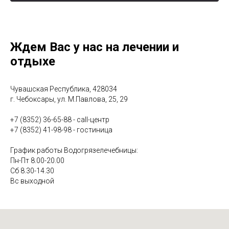
3
«Иваново счастье» - о лечении опорно-
3:55
двигательной системы
4
«Несмеяна» - о водолечении
2:39
Ждем Вас у нас на лечении и
отдыхе
5
«Спецагенты» - о физиотерапевтическом лечении
3:11
6
"В чём уникальность лечебной грязи Сапропель?"
1:10
Чувашская Республика, 428034
г. Чебоксары, ул. М.Павлова, 25, 29
7
"Что такое Авантрон?"
0:54
+7 (8352) 36-65-88 - call-центр
+7 (8352) 41-98-98 - гостиница
8
"В чём польза барокамеры?"
1:00
График работы Водогрязелечебницы:
Пн-Пт 8.00-20.00
9
"Что лечит мануальный терапевт?"
0:56
Сб 8.30-14.30
Вс выходной
10
"Какие виды услуг есть в отделении гинекологии?"
2:06
11
"Можно ли вылечить бесплодие в санатории?"
1:11