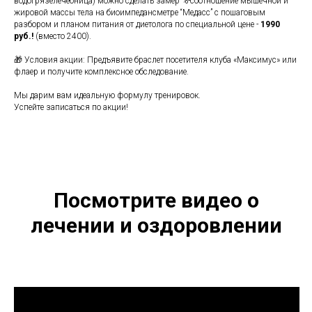
водогрязелечебница) можно сделать замер %-соотношение мышечной и
жировой массы тела на биоимпедансметре “Медасс” с пошаговым
разбором и планом питания от диетолога по специальной цене -
1990
руб.!
(вместо 2400).
🎁 Условия акции: Предъявите браслет посетителя клуба «Максимус» или
флаер и получите комплексное обследование.
Мы дарим вам идеальную формулу тренировок.
Успейте записаться по акции!
Посмотрите видео о
лечении и оздоровлении