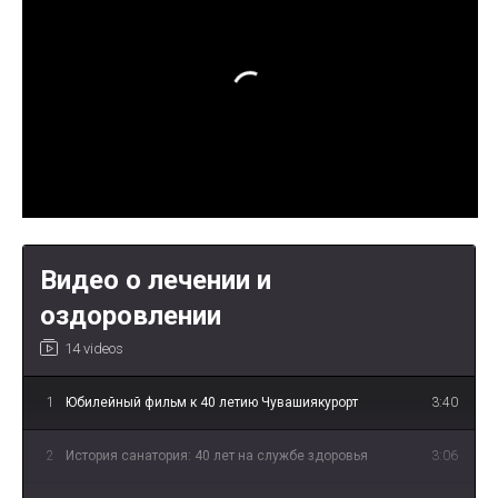
Видео о лечении и
оздоровлении
14 videos
1
Юбилейный фильм к 40 летию Чувашиякурорт
3:40
2
История санатория: 40 лет на службе здоровья
3:06