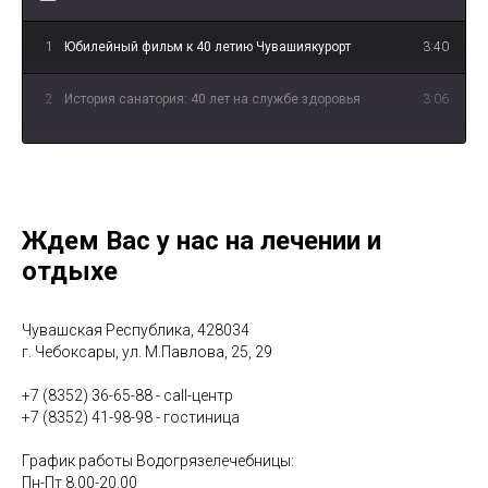
1
Юбилейный фильм к 40 летию Чувашиякурорт
3:40
2
История санатория: 40 лет на службе здоровья
3:06
3
«Иваново счастье» - о лечении опорно-
3:55
двигательной системы
4
«Несмеяна» - о водолечении
2:39
Ждем Вас у нас на лечении и
отдыхе
5
«Спецагенты» - о физиотерапевтическом лечении
3:11
6
"В чём уникальность лечебной грязи Сапропель?"
1:10
Чувашская Республика, 428034
г. Чебоксары, ул. М.Павлова, 25, 29
7
"Что такое Авантрон?"
0:54
+7 (8352) 36-65-88 - call-центр
+7 (8352) 41-98-98 - гостиница
8
"В чём польза барокамеры?"
1:00
График работы Водогрязелечебницы:
Пн-Пт 8.00-20.00
9
"Что лечит мануальный терапевт?"
0:56