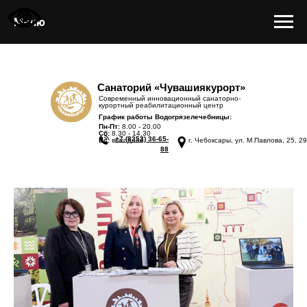
Меню
Санаторий «Чувашиякурорт»
Современный инновационный санаторно-
курортный реабилитационный центр
График работы Водогрязелечебницы:
Пн-Пт:
8.00 - 20.00
Сб:
8.30 - 14.30
+7 (8352) 36-65-
Вс:
выходной
г. Чебоксары, ул. М.Павлова, 25, 29
88