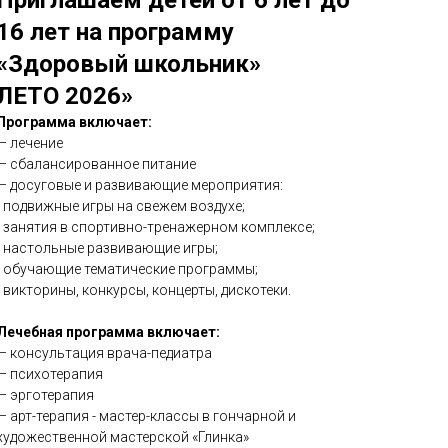
Приглашаем детей от 6 лет до
16 лет на программу
«Здоровый школьник»
ЛЕТО 2026»
Программа включает:
— лечение
— сбалансированное питание
— досуговые и развивающие мероприятия:
- подвижные игры на свежем воздухе;
- занятия в спортивно-тренажерном комплексе;
- настольные развивающие игры;
- обучающие тематические программы;
- викторины, конкурсы, концерты, дискотеки.
Лечебная программа включает:
— консультация врача-педиатра
— психотерапия
— эрготерапия
— арт-терапия - мастер-классы в гончарной и
художественной мастерской «Глинка»