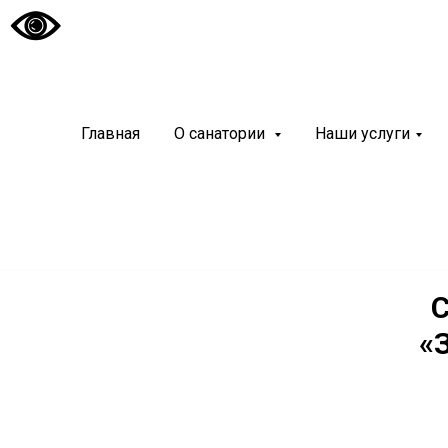
Санато
«Чуваш
Главная
О санатории
Наши услуги
Современный и
курортный реа
С
«