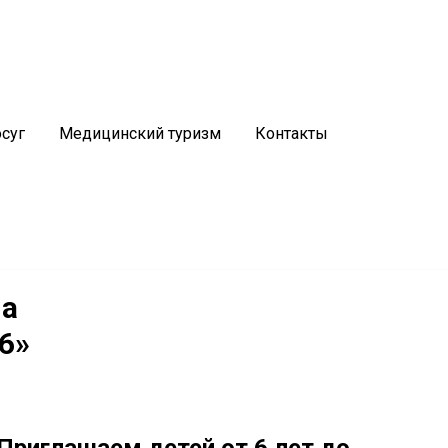
График работы
Водогрязелечебницы:
5, 29
Пн-Пт:
8.00 - 20.00
суг
Медицинский туризм
Контакты
Сб:
8.30 - 14.30
Вс:
выходной
ма
6»