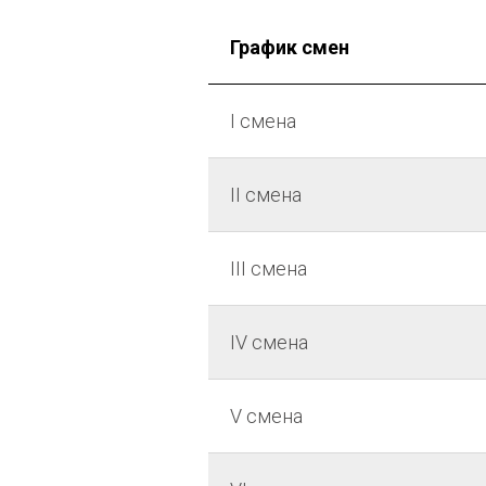
График смен
I смена
II смена
III смена
IV смена
V смена