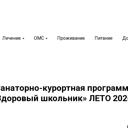
рий
+7 (8352) 36-65-88
иякурорт»
г. Чебоксары, ул. М.Павлова, 2
Лечение
ОМС
Проживание
Питание
До
нновационный санаторно-
билитационный центр
анаторно-курортная програм
Здоровый школьник» ЛЕТО 202