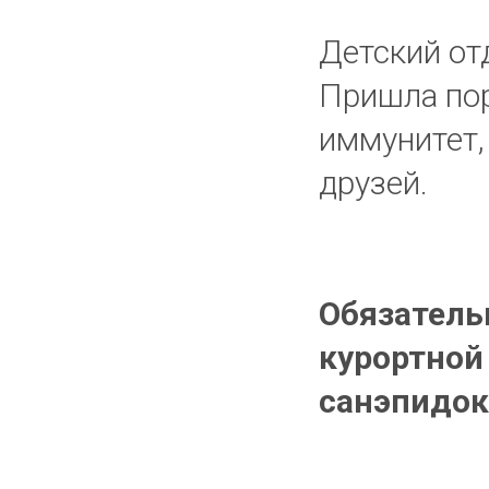
Детский от
Пришла пор
иммунитет,
друзей.
Обязатель
курортной 
санэпидок