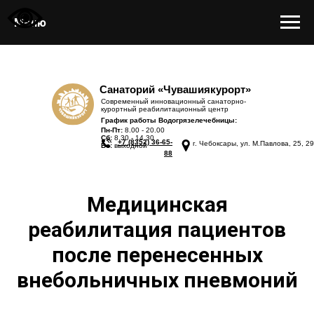
Меню
Санаторий «Чувашиякурорт»
Современный инновационный санаторно-
курортный реабилитационный центр
График работы Водогрязелечебницы:
Пн-Пт:
8.00 - 20.00
Сб:
8.30 - 14.30
+7 (8352) 36-65-
г. Чебоксары, ул. М.Павлова, 25, 29
Вс:
выходной
88
Медицинская
реабилитация пациентов
после перенесенных
внебольничных пневмоний