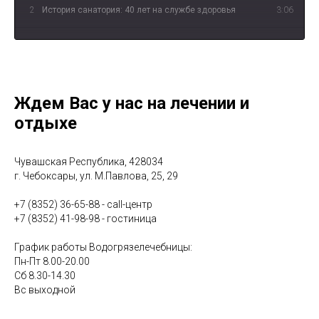
2
История санатория: 40 лет на службе здоровья
3:06
3
«Иваново счастье» - о лечении опорно-
3:55
двигательной системы
4
«Несмеяна» - о водолечении
2:39
Ждем Вас у нас на лечении и
отдыхе
5
«Спецагенты» - о физиотерапевтическом лечении
3:11
6
"В чём уникальность лечебной грязи Сапропель?"
1:10
Чувашская Республика, 428034
г. Чебоксары, ул. М.Павлова, 25, 29
7
"Что такое Авантрон?"
0:54
+7 (8352) 36-65-88 - call-центр
+7 (8352) 41-98-98 - гостиница
8
"В чём польза барокамеры?"
1:00
График работы Водогрязелечебницы:
Пн-Пт 8.00-20.00
9
"Что лечит мануальный терапевт?"
0:56
Сб 8.30-14.30
Вс выходной
10
"Какие виды услуг есть в отделении гинекологии?"
2:06